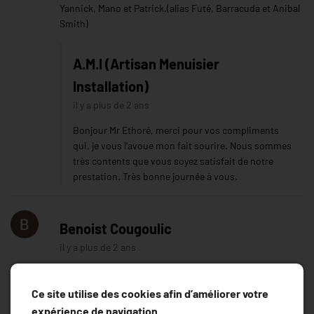
Yannick, Mano et Patrick.(alias Futé, Barracuda et Anibal
Smith)
A.M.I (Artisan Menuisier
Installation)
il y a plus de 2 ans
Bonjour Mr Ethoré, merci pour vos compliments
qui, je vous l'avoue mon fait sourire. Nous sommes
très contents que vous soyez satisfait de notre
prestation. Très bonne journée à vous.
Benoist Cougoulic
il y a plus de 2 ans
Ce site utilise des cookies afin d’améliorer votre
expérience de navigation