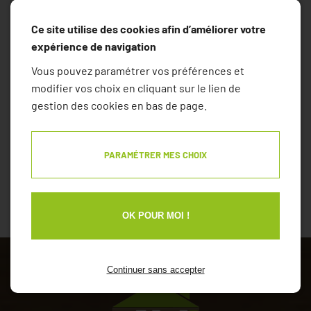
Ce site utilise des cookies afin d’améliorer votre
expérience de navigation
LPs
Vous pouvez paramétrer vos préférences et
Menuisier à Auray
modifier vos choix en cliquant sur le lien de
Menuisier à Carnac
gestion des cookies en bas de page.
Menuisier à Grand-Champ
Menuisier à Muzillac
Menuisier à Plescop
PARAMÉTRER MES CHOIX
Menuisier à Ploeren
Menuisier à Saint-Avé
Menuisier à Sarzeau
Menuisier à Theix
OK POUR MOI !
Menuisier à Vannes
Continuer sans accepter