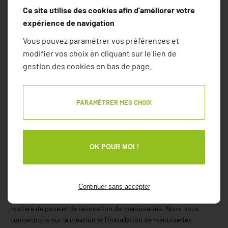
confort des habitants. En faisant appel à AMI Menuiserie, vous
Ce site utilise des cookies afin d’améliorer votre
choisissez un partenaire capable de concilier fonctionnalité et
expérience de navigation
esthétisme, tout en garantissant des travaux durables et adaptés
Vous pouvez paramétrer vos préférences et
aux spécificités de votre habitation.
modifier vos choix en cliquant sur le lien de
gestion des cookies en bas de page.
AMI Menuiserie
PARAMÉTRER MES CHOIX
- Menusieries extérieures
robustes et esthétiques
OK POUR MOI !
Continuer sans accepter
À Sarzeau, AMI Menuiserie se distingue par son savoir-faire en
matière de pose et de rénovation de menuiseries. Nous nous
concentrons sur la création et l'installation de menuiseries