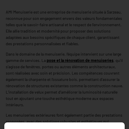
AMI Menuiserie est une entreprise de menuiserie située à Sarzeau,
reconnue pour son engagement envers des valeurs fondamentales
telles que le savoir-faire artisanal et le respect de l'environnement.
Elle allie tradition et modernité pour proposer des solutions
adaptées aux besoins spécifiques de chaque client, garantissant
des prestations personnalisées et fiables.
Dans le domaine de la menuiserie, l’équipe intervient sur une large
gamme de services. La
pose et la rénovation de menuiseries
, qu’il
s’agisse de fenêtres, portes ou autres éléments architecturaux,
sont réalisées avec soin et précision. Les compétences couvrent
également la charpente et l’ossature bois, permettant d’assurer la
rénovation de structures existantes comme la construction neuve.
L’installation de velux permet d’améliorer la luminosité naturelle
tout en ajoutant une touche esthétique moderne aux espaces
intérieurs.
Les menuiseries extérieures font également partie des prestations
proposées, avec des solutions robustes et esthétiques qui
favorisent l’isolation thermique et acoustique et améliorent le