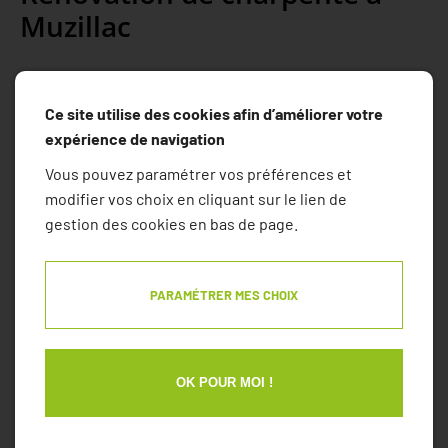
Muzillac
La charpente est un élément clé de la structure de votre maison.
Ce site utilise des cookies afin d’améliorer votre
AMI Menuiserie offre un service complet de rénovation et de
expérience de navigation
réparation de charpentes à Muzillac. Grâce à notre savoir-faire et à
l'utilisation d’outils modernes, nous assurons la réparation des
Vous pouvez paramétrer vos préférences et
éléments endommagés tout en respectant l’esthétique de votre
modifier vos choix en cliquant sur le lien de
maison. Nos services incluent :
gestion des cookies en bas de page.
Diagnostic de charpente :
Nous inspectons l’état de votre
charpente pour identifier les zones fragilisées ou abîmées.
Réparation et renforcement :
Nous remplaçons les
PARAMÉTRER MES CHOIX
éléments endommagés et renforçons la structure pour
garantir la solidité de votre toiture.
Traitement contre les nuisibles :
Nous appliquons des
traitements spécifiques pour protéger votre charpente
OK POUR MOI !
contre les insectes et l’humidité.