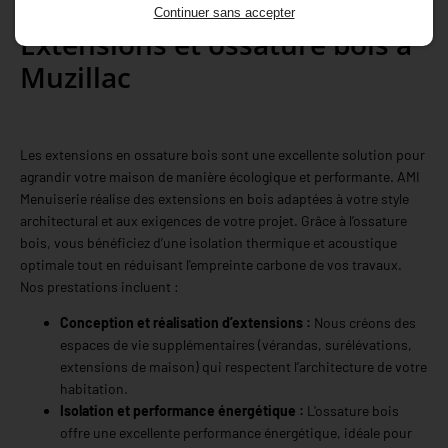
Continuer sans accepter
Extensions et ossature bois à
Muzillac
Les extensions en ossature bois sont une excellente solution pour
agrandir votre maison de manière écologique et performante. AMI
Menuiserie réalise des extensions en bois adaptées à votre style
architectural et aux exigences de votre projet. Grâce à l’ossature
bois, vous bénéficiez d’une isolation thermique et acoustique
optimale tout en réduisant l'empreinte carbone de vos travaux.
Nos prestations incluent :
Conception et réalisation d’extensions :
Nous créons des
espaces de vie supplémentaires (vérandas, surélévations,
extensions de maison) qui respectent l’architecture de votre
habitation.
Isolation et performance énergétique :
L'ossature bois
offre une excellente performance énergétique, idéale pour