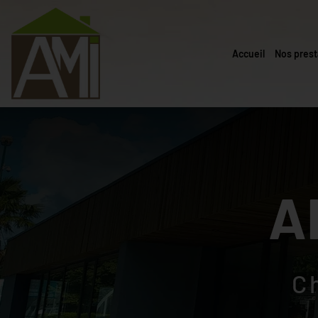
Accueil
Nos prest
A
C