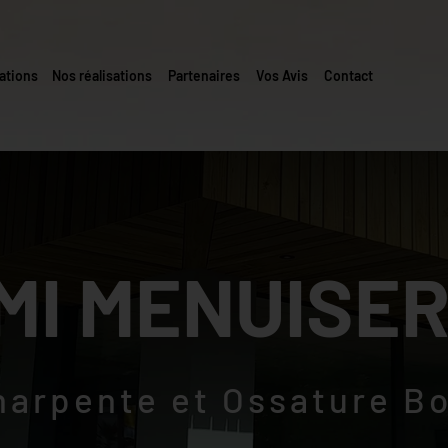
ations
Nos réalisations
Partenaires
Vos Avis
Contact
MI MENUISER
harpente et Ossature Bo