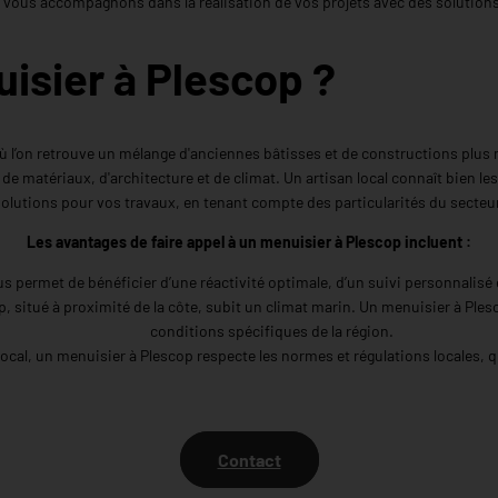
us vous accompagnons dans la réalisation de vos projets avec des solutions
isier à Plescop ?
l’on retrouve un mélange d'anciennes bâtisses et de constructions plus m
atériaux, d'architecture et de climat. Un artisan local connaît bien les s
olutions pour vos travaux, en tenant compte des particularités du secteu
Les avantages de faire appel à un menuisier à Plescop incluent :
us permet de bénéficier d’une réactivité optimale, d’un suivi personnalisé
, situé à proximité de la côte, subit un climat marin. Un menuisier à Ples
conditions spécifiques de la région.
local, un menuisier à Plescop respecte les normes et régulations locales, 
Contact