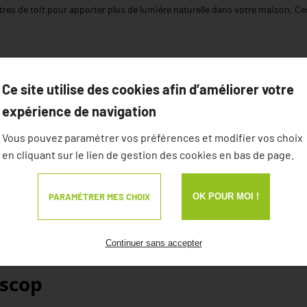
res de toit pour apporter plus de lumière naturelle dans votre maison. Ce
p
Ce site utilise des cookies afin d’améliorer votre
expérience de navigation
ion et l'esthétique de votre maison. AMI Menuiserie à Plescop propose un
Vous pouvez paramétrer vos préférences et modifier vos choix
que.
en cliquant sur le lien de gestion des cookies en bas de page.
ois, de l’aluminium ou du PVC, nous installons des fenêtres et portes-fenê
écurisées et personnalisées, ainsi que des volets roulants ou battants p
PARAMÉTRER MES CHOIX
OK POUR MOI !
es terrasses sur mesure qui apportent un espace supplémentaire à votre 
Continuer sans accepter
escop