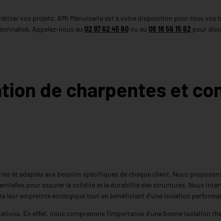
rétiser vos projets. AMI Menuiserie est à votre disposition pour tous vo
ersonnalisé. Appelez-nous au
02 97 62 45 60
ou au
06 18 56 15 62
pour discu
tion de charpentes et co
ariés et adaptés aux besoins spécifiques de chaque client. Nous proposons
entielles pour assurer la solidité et la durabilité des structures. Nous i
re leur empreinte écologique tout en bénéficiant d'une isolation performa
estations. En effet, nous comprenons l'importance d'une bonne isolation th