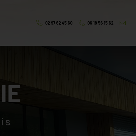
02 97 62 45 60
06 18 56 15 62
IE
is