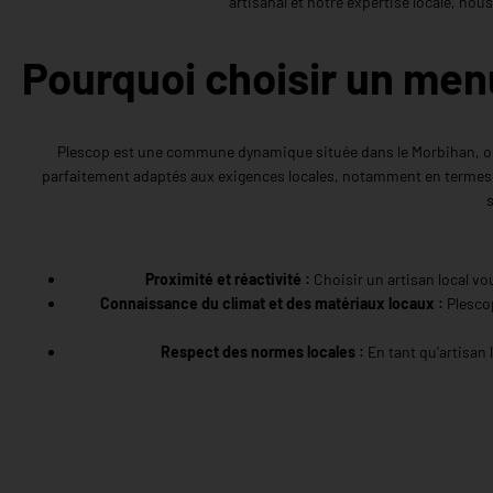
artisanal et notre expertise locale, no
Pourquoi choisir un menu
Plescop est une commune dynamique située dans le Morbihan, où 
parfaitement adaptés aux exigences locales, notamment en termes de m
s
Proximité et réactivité :
Choisir un artisan local vo
Connaissance du climat et des matériaux locaux :
Plescop
Respect des normes locales :
En tant qu'artisan 