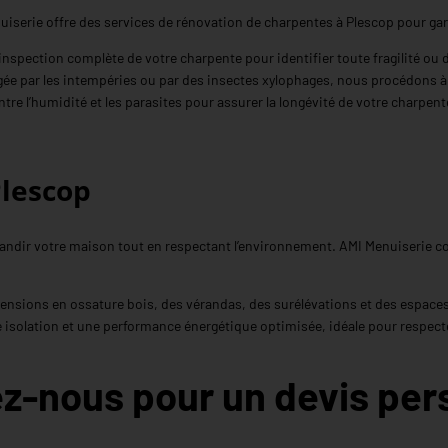
iserie offre des services de rénovation de charpentes à Plescop pour garanti
inspection complète de votre charpente pour identifier toute fragilité ou 
e par les intempéries ou par des insectes xylophages, nous procédons à
re l’humidité et les parasites pour assurer la longévité de votre charpent
Plescop
randir votre maison tout en respectant l’environnement. AMI Menuiserie co
nsions en ossature bois, des vérandas, des surélévations et des espace
e isolation et une performance énergétique optimisée, idéale pour respect
z-nous pour un devis per